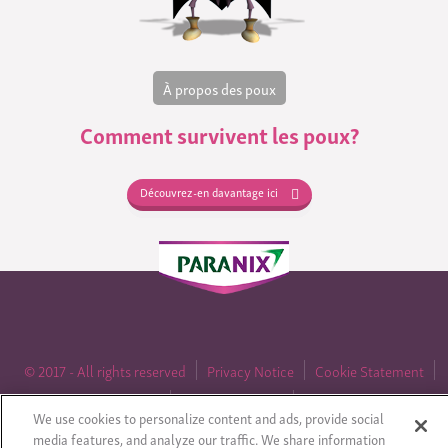
À propos des poux
Comment survivent les poux?
Découvrez-en davantage ici
© 2017 - All rights reserved
Privacy Notice
Cookie Statement
Cookie List
Mentions légales
Sitemap
We use cookies to personalize content and ads, provide social
media features, and analyze our traffic. We share information